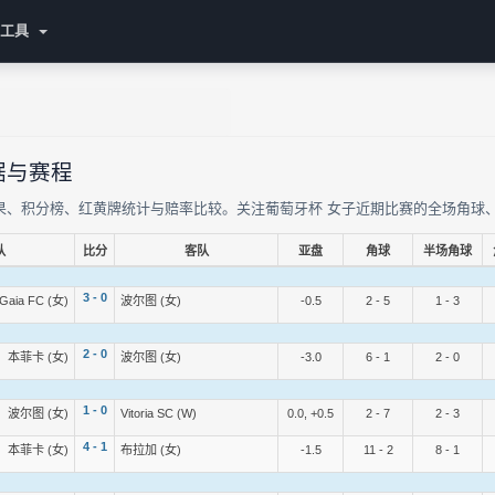
工具
据与赛程
果、积分榜、红黄牌统计与赔率比较。关注葡萄牙杯 女子近期比赛的全场角球
队
比分
客队
亚盘
角球
半场角球
3 - 0
ia FC (女)
波尔图 (女)
-0.5
2 - 5
1 - 3
2 - 0
本菲卡 (女)
波尔图 (女)
-3.0
6 - 1
2 - 0
1 - 0
波尔图 (女)
Vitoria SC (W)
0.0, +0.5
2 - 7
2 - 3
4 - 1
本菲卡 (女)
布拉加 (女)
-1.5
11 - 2
8 - 1