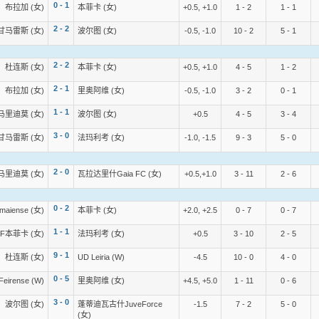
0 - 1
布拉加 (女)
本菲卡 (女)
+0.5, +1.0
1 - 2
1 - 1
2 - 2
甘马雷斯 (女)
波尔图 (女)
-0.5, -1.0
10 - 2
5 - 1
2 - 2
杜连斯 (女)
本菲卡 (女)
+0.5, +1.0
4 - 5
1 - 2
2 - 1
布拉加 (女)
里奥阿维 (女)
-0.5, -1.0
3 - 2
0 - 1
1 - 1
马里迪莫 (女)
波尔图 (女)
+0.5
4 - 5
3 - 4
3 - 0
甘马雷斯 (女)
法玛利考 (女)
-1.0, -1.5
9 - 3
5 - 0
2 - 0
马里迪莫 (女)
瓦拉达里什Gaia FC (女)
+0.5,+1.0
3 - 11
2 - 6
0 - 2
maiense (女)
本菲卡 (女)
+2.0, +2.5
0 - 7
0 - 7
1 - 1
CF本菲卡 (女)
法玛利考 (女)
+0.5
3 - 10
2 - 5
9 - 1
杜连斯 (女)
UD Leiria (W)
-4.5
10 - 0
4 - 0
0 - 5
Feirense (W)
里奥阿维 (女)
+4.5, +5.0
1 - 11
0 - 6
3 - 0
波尔图 (女)
蓬蒂迪瓦古什JuveForce
-1.5
7 - 2
5 - 0
(女)