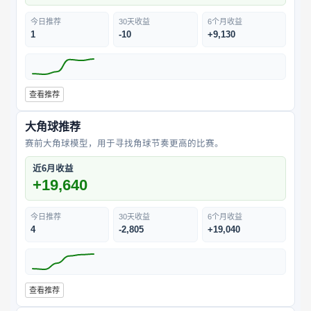
今日推荐
30天收益
6个月收益
1
-10
+9,130
查看推荐
大角球推荐
赛前大角球模型，用于寻找角球节奏更高的比赛。
近6月收益
+19,640
今日推荐
30天收益
6个月收益
4
-2,805
+19,040
查看推荐