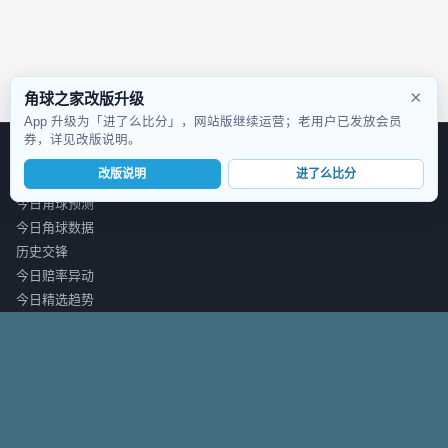
×
角球之家改版升级
App 升级为「进了么比分」，网站版继续运营；老用户已发放会员
券，详见改版说明。
实时数据
改版说明
进了么比分
今日角球预测
今日角球数据
历史交锋
今日赔率异动
今日精选趋势
扫描回测
大数据推荐
热门联赛角球
英超角球数据