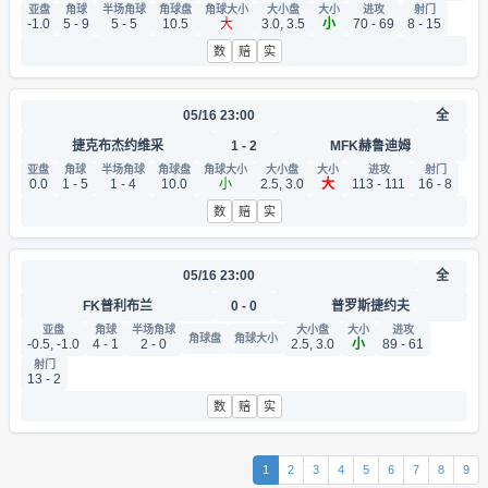
-1.0
5 - 9
5 - 5
10.5
大
3.0, 3.5
小
70 - 69
8 - 15
数
赔
实
05/16 23:00
全
捷克布杰约维采
1 - 2
MFK赫鲁迪姆
0.0
1 - 5
1 - 4
10.0
小
2.5, 3.0
大
113 - 111
16 - 8
数
赔
实
05/16 23:00
全
FK普利布兰
0 - 0
普罗斯捷约夫
-0.5, -1.0
4 - 1
2 - 0
2.5, 3.0
小
89 - 61
13 - 2
数
赔
实
1
2
3
4
5
6
7
8
9