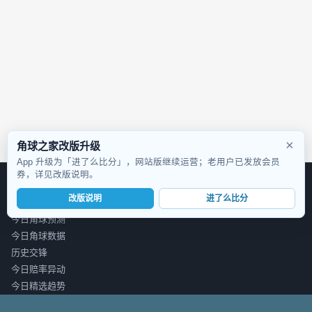
×
角球之家改版升级
App 升级为「进了么比分」，网站版继续运营；老用户已发放会员
券，详见改版说明。
实时数据
改版说明
进了么比分
今日角球预测
今日角球数据
历史交锋
今日赔率异动
今日精选趋势
扫描回测