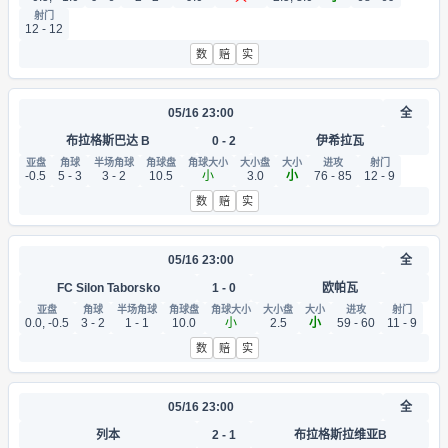
12 - 12
数
赔
实
05/16 23:00
全
布拉格斯巴达 B
0 - 2
伊希拉瓦
-0.5
5 - 3
3 - 2
10.5
小
3.0
小
76 - 85
12 - 9
数
赔
实
05/16 23:00
全
FC Silon Taborsko
1 - 0
欧帕瓦
0.0, -0.5
3 - 2
1 - 1
10.0
小
2.5
小
59 - 60
11 - 9
数
赔
实
05/16 23:00
全
列本
2 - 1
布拉格斯拉维亚B