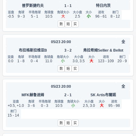
普罗斯捷约夫
1 - 1
特日内茨
-0.5
9 - 3
5 - 1
10.5
大
2.5
小
96 - 61
8 - 12
数
赔
实
05/23 20:00
全
布拉格斯拉维亚B
3 - 2
弗拉希姆Sellier & Bellot
0.0
1 - 8
0 - 4
11.0
小
3.0, 3.5
大
123 - 109
20 - 9
数
赔
实
05/23 20:00
全
MFK赫鲁迪姆
2 - 1
SK Artis布爾諾
+0.5, +1.0
3 - 6
0 - 3
10.5
小
2.5, 3.0
大
95 - 98
15 - 14
数
赔
实