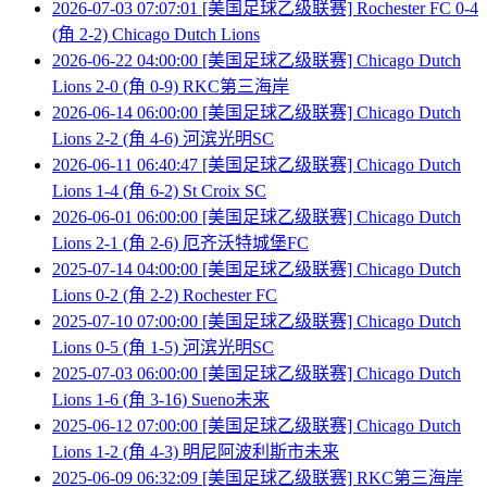
2026-07-03 07:07:01 [美国足球乙级联赛] Rochester FC 0-4
(角 2-2) Chicago Dutch Lions
2026-06-22 04:00:00 [美国足球乙级联赛] Chicago Dutch
Lions 2-0 (角 0-9) RKC第三海岸
2026-06-14 06:00:00 [美国足球乙级联赛] Chicago Dutch
Lions 2-2 (角 4-6) 河滨光明SC
2026-06-11 06:40:47 [美国足球乙级联赛] Chicago Dutch
Lions 1-4 (角 6-2) St Croix SC
2026-06-01 06:00:00 [美国足球乙级联赛] Chicago Dutch
Lions 2-1 (角 2-6) 厄齐沃特城堡FC
2025-07-14 04:00:00 [美国足球乙级联赛] Chicago Dutch
Lions 0-2 (角 2-2) Rochester FC
2025-07-10 07:00:00 [美国足球乙级联赛] Chicago Dutch
Lions 0-5 (角 1-5) 河滨光明SC
2025-07-03 06:00:00 [美国足球乙级联赛] Chicago Dutch
Lions 1-6 (角 3-16) Sueno未来
2025-06-12 07:00:00 [美国足球乙级联赛] Chicago Dutch
Lions 1-2 (角 4-3) 明尼阿波利斯市未来
2025-06-09 06:32:09 [美国足球乙级联赛] RKC第三海岸