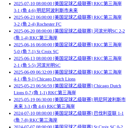
2025-07-10 08:00:00 [美国足球乙级联赛] RKC第三海岸
3-1 (角 4-6) 明尼阿波利斯市未来
2025-06-23 06:00:00 [美国足球乙级联赛] RKC第三海岸
3-2 (角 2-4) Rochester FC
2025-06-20 08:00:00 [美国足球乙级联赛] 河滨光明SC 2-2
(角 1-4) RKC第三海岸
2025-06-16 06:00:00 [美国足球乙级联赛] RKC第三海岸
5-0 (角 7-1) St Croix SC
2025-06-13 08:00:00 [美国足球乙级联赛] RKC第三海岸
2-1 (角 5-5) 河滨光明SC
2025-06-09 06:32:09 [美国足球乙级联赛] RKC第三海岸
4-1 (角 9-1) Chicago Dutch Lions
2025-05-23 06:56:59 [美国足球乙级联赛] Chicago Dutch
Lions 0-7 (角 1-1) RKC第三海岸
2025-05-19 06:30:00 [美国足球乙级联赛] 明尼阿波利斯市
未来 3-3 (角 4-6) RKC第三海岸
2024-07-10 08:00:00 [美国足球乙级联赛] 巴伐利亚联 1-1
(角 7-8) RKC第三海岸
2024-07-07 08:00:00 [美国足球乙级联赛] St Croix SC 0-2