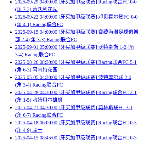
2025-09-29 04:00:00 [牙买加甲级联赛] Racing联合FC 0-0
(角 7-3) 蒂沃利花园
2025-09-22 04:00:00 [牙买加甲级联赛] 邓贝霍尔登FC 0-0
(角 4-1) Racing联合FC
2025-09-15 04:00:00 [牙买加甲级联赛] 寶藏海灘足球俱樂
部 2-4 (角 3-3) Racing联合FC
2025-09-01 05:00:00 [牙买加甲级联赛] 沃特豪斯 1-2 (角
3-4) Racing联合FC
2025-08-26 08:30:00 [牙买加甲级联赛] Racing联合FC 5-1
(角 6-3) 阿内特花园
2025-05-05 04:30:00 [牙买加甲级联赛] 波特摩尔联 2-0
(角 3-4) Racing联合FC
2025-04-28 04:30:00 [牙买加甲级联赛] Racing联合FC 2-1
(角 1-5) 哈姆贝尔雄狮
2025-04-21 04:30:00 [牙买加甲级联赛] 莫林斯联FC 3-1
(角 6-7) Racing联合FC
2025-04-18 06:00:00 [牙买加甲级联赛] Racing联合FC 0-3
(角 4-9) 骑士
2025-04-15 08:45:00 [牙买加甲级联赛] Racing联合FC 0-3