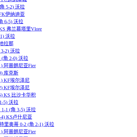
角 5-2) 沃拉
5) FK伊纳迪亚
角 6-5) 沃拉
2) KS 弗兰慕塔里Vlore
-1) 沃拉
) 地拉那
 3-2) 沃拉
(角 2-0) 沃拉
-1) 阿普朗尼亚Fier
-0) 库克斯
8-1) KF埃尔泽尼
7-2) KF埃尔泽尼
2-5) KS 比沙卡华积
1-5) 沃拉
-1 (角 3-5) 沃拉
10-4) KS卢什尼亚
里奥蒂 0-2 (角 2-1) 沃拉
-1) 阿普朗尼亚Fier