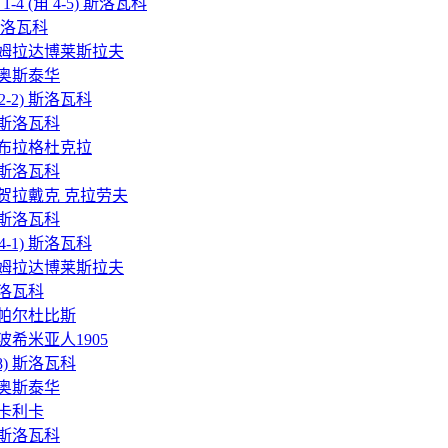
 1-4 (角 4-5) 斯洛瓦科
) 斯洛瓦科
6-6) 姆拉达博莱斯拉夫
4) 奥斯泰华
 2-2) 斯洛瓦科
4) 斯洛瓦科
-1) 布拉格杜克拉
4) 斯洛瓦科
1-4) 贺拉戴克 克拉劳夫
3) 斯洛瓦科
 4-1) 斯洛瓦科
4-9) 姆拉达博莱斯拉夫
 斯洛瓦科
-6) 帕尔杜比斯
6) 波希米亚人1905
5-8) 斯洛瓦科
6) 奥斯泰华
 斯卡利卡
2) 斯洛瓦科