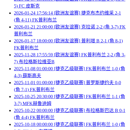
5) FC 皮斯克
2026-01-24 17:56:14 [欧洲友谊赛] 捷克布杰约维采 2-1
(角 4-11) FK普利布兰
2026-01-21 21:00:00 [欧洲友谊赛] 克拉诺 2-2 (角 3-7) FK
普利布兰
2026-01-17 18:00:00 [欧洲友谊赛] 普利增 B 2-1 (角 8-1)
FK普利布兰
2025-11-28 17:55:59 [欧洲友谊赛] FK普利布兰 2-2 (角 3-
7) 布拉格斯拉维亚B
2025-11-08 01:00:00 [捷克乙级联赛] FK普利布兰 1-0 (角
4-3) 薛斯高夫
2025-11-01 01:00:00 [捷克乙级联赛] 普罗斯捷约夫 0-0
(角 7-1) FK普利布兰
2025-10-25 20:30:00 [捷克乙级联赛] FK普利布兰 1-1 (角
3-7) MFK赫鲁迪姆
2025-10-22 00:00:00 [捷克乙级联赛] 布拉格斯巴达 B 0-1
(角 4-4) FK普利布兰
2025-10-18 00:00:00 [捷克乙级联赛] FK普利布兰 1-0 (角