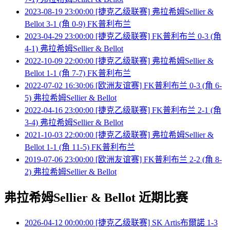
2023-08-19 23:00:00 [捷克乙级联赛] 弗拉希姆Sellier &
Bellot 3-1 (角 0-9) FK普利布兰
2023-04-29 23:00:00 [捷克乙级联赛] FK普利布兰 0-3 (角
4-1) 弗拉希姆Sellier & Bellot
2022-10-09 22:00:00 [捷克乙级联赛] 弗拉希姆Sellier &
Bellot 1-1 (角 7-7) FK普利布兰
2022-07-02 16:30:06 [欧洲友谊赛] FK普利布兰 0-3 (角 6-
5) 弗拉希姆Sellier & Bellot
2022-04-16 23:00:00 [捷克乙级联赛] FK普利布兰 2-1 (角
3-4) 弗拉希姆Sellier & Bellot
2021-10-03 22:00:00 [捷克乙级联赛] 弗拉希姆Sellier &
Bellot 1-1 (角 11-5) FK普利布兰
2019-07-06 23:00:00 [欧洲友谊赛] FK普利布兰 2-2 (角 8-
2) 弗拉希姆Sellier & Bellot
弗拉希姆Sellier & Bellot 近期比赛
2026-04-12 00:00:00 [捷克乙级联赛] SK Artis布爾諾 1-3