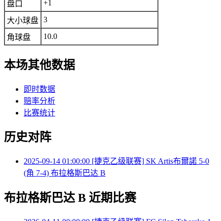
+1
盘口
3
大小球盘
10.0
角球盘
本场其他数据
即时数据
赔率分析
比赛统计
历史对阵
2025-09-14 01:00:00 [捷克乙级联赛] SK Artis布爾諾 5-0
(角 7-4) 布拉格斯巴达 B
布拉格斯巴达 B 近期比赛