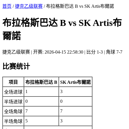
首页
/
捷克乙级联赛
/ 布拉格斯巴达 B vs SK Artis布爾諾
布拉格斯巴达 B vs SK Artis布
爾諾
捷克乙级联赛 | 开赛: 2026-04-15 22:58:30 | 比分 1-3 | 角球 7-7
比赛统计
项目
布拉格斯巴达 B
SK Artis布爾諾
1
3
全场进球
0
0
半场进球
7
7
全场角球
5
3
半场角球