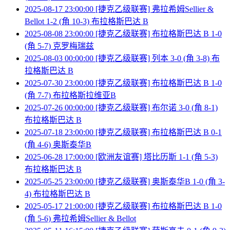
2025-08-17 23:00:00 [捷克乙级联赛] 弗拉希姆Sellier &
Bellot 1-2 (角 10-3) 布拉格斯巴达 B
2025-08-08 23:00:00 [捷克乙级联赛] 布拉格斯巴达 B 1-0
(角 5-7) 克罗梅瑞兹
2025-08-03 00:00:00 [捷克乙级联赛] 列本 3-0 (角 3-8) 布
拉格斯巴达 B
2025-07-30 23:00:00 [捷克乙级联赛] 布拉格斯巴达 B 1-0
(角 7-7) 布拉格斯拉维亚B
2025-07-26 00:00:00 [捷克乙级联赛] 布尔诺 3-0 (角 8-1)
布拉格斯巴达 B
2025-07-18 23:00:00 [捷克乙级联赛] 布拉格斯巴达 B 0-1
(角 4-6) 奥斯泰华B
2025-06-28 17:00:00 [欧洲友谊赛] 塔比历斯 1-1 (角 5-3)
布拉格斯巴达 B
2025-05-25 23:00:00 [捷克乙级联赛] 奥斯泰华B 1-0 (角 3-
4) 布拉格斯巴达 B
2025-05-17 21:00:00 [捷克乙级联赛] 布拉格斯巴达 B 1-0
(角 5-6) 弗拉希姆Sellier & Bellot