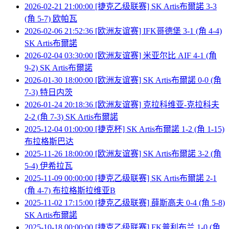
2026-02-21 21:00:00 [捷克乙级联赛] SK Artis布爾諾 3-3
(角 5-7) 欧帕瓦
2026-02-06 21:52:36 [欧洲友谊赛] IFK哥德堡 3-1 (角 4-4)
SK Artis布爾諾
2026-02-04 03:30:00 [欧洲友谊赛] 米亚尔比 AIF 4-1 (角
9-2) SK Artis布爾諾
2026-01-30 18:00:00 [欧洲友谊赛] SK Artis布爾諾 0-0 (角
7-3) 特日内茨
2026-01-24 20:18:36 [欧洲友谊赛] 克拉科维亚-克拉科夫
2-2 (角 7-3) SK Artis布爾諾
2025-12-04 01:00:00 [捷克杯] SK Artis布爾諾 1-2 (角 1-15)
布拉格斯巴达
2025-11-26 18:00:00 [欧洲友谊赛] SK Artis布爾諾 3-2 (角
5-4) 伊希拉瓦
2025-11-09 00:00:00 [捷克乙级联赛] SK Artis布爾諾 2-1
(角 4-7) 布拉格斯拉维亚B
2025-11-02 17:15:00 [捷克乙级联赛] 薛斯高夫 0-4 (角 5-8)
SK Artis布爾諾
2025-10-18 00:00:00 [捷克乙级联赛] FK普利布兰 1-0 (角