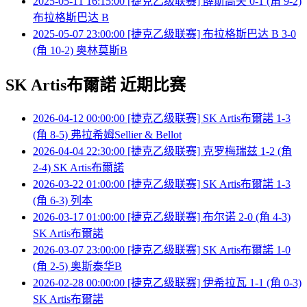
2025-05-11 16:15:00 [捷克乙级联赛] 薛斯高夫 0-1 (角 9-2)
布拉格斯巴达 B
2025-05-07 23:00:00 [捷克乙级联赛] 布拉格斯巴达 B 3-0
(角 10-2) 奥林莫斯B
SK Artis布爾諾 近期比赛
2026-04-12 00:00:00 [捷克乙级联赛] SK Artis布爾諾 1-3
(角 8-5) 弗拉希姆Sellier & Bellot
2026-04-04 22:30:00 [捷克乙级联赛] 克罗梅瑞兹 1-2 (角
2-4) SK Artis布爾諾
2026-03-22 01:00:00 [捷克乙级联赛] SK Artis布爾諾 1-3
(角 6-3) 列本
2026-03-17 01:00:00 [捷克乙级联赛] 布尔诺 2-0 (角 4-3)
SK Artis布爾諾
2026-03-07 23:00:00 [捷克乙级联赛] SK Artis布爾諾 1-0
(角 2-5) 奥斯泰华B
2026-02-28 00:00:00 [捷克乙级联赛] 伊希拉瓦 1-1 (角 0-3)
SK Artis布爾諾