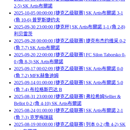
2-5) SK Artis布爾諾
2025-10-05 00:00:00 [捷克乙级联赛] SK Artis布爾諾 3-1
(角 10-6) 普罗斯捷约夫
2025-09-30 23:00:00 [捷克杯] SK Artis布爾諾 1-1 (角 2-8)
利贝雷茨
2025-09-28 00:00:00 [捷克乙级联赛] 捷克布杰约维采 0-2
(角 7-7) SK Artis布爾諾
2025-09-20 22:00:00 [捷克乙级联赛] FC Silon Taborsko 0-
0 (角 8-3) SK Artis布爾諾
2025-09-17 00:02:09 [捷克乙级联赛] SK Artis布爾諾 0-0
(角 7-2) MFK赫鲁迪姆
2025-09-14 01:00:00 [捷克乙级联赛] SK Artis布爾諾 5-0
(角 7-4) 布拉格斯巴达 B
2025-08-31 23:00:00 [捷克乙级联赛] 弗拉希姆Sellier &
Bellot 0-2 (角 4-10) SK Artis布爾諾
2025-08-24 01:00:00 [捷克乙级联赛] SK Artis布爾諾 2-1
(角 7-3) 克罗梅瑞兹
2025-08-19 00:00:00 [捷克乙级联赛] 列本 0-2 (角 4-2) SK