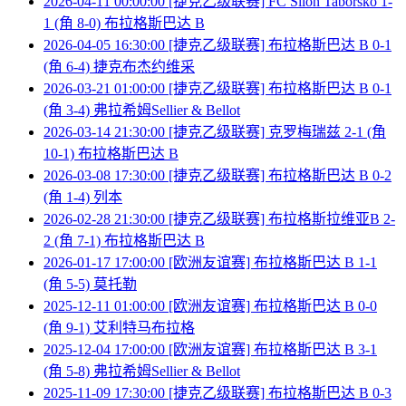
2026-04-11 00:00:00 [捷克乙级联赛] FC Silon Taborsko 1-
1 (角 8-0) 布拉格斯巴达 B
2026-04-05 16:30:00 [捷克乙级联赛] 布拉格斯巴达 B 0-1
(角 6-4) 捷克布杰约维采
2026-03-21 01:00:00 [捷克乙级联赛] 布拉格斯巴达 B 0-1
(角 3-4) 弗拉希姆Sellier & Bellot
2026-03-14 21:30:00 [捷克乙级联赛] 克罗梅瑞兹 2-1 (角
10-1) 布拉格斯巴达 B
2026-03-08 17:30:00 [捷克乙级联赛] 布拉格斯巴达 B 0-2
(角 1-4) 列本
2026-02-28 21:30:00 [捷克乙级联赛] 布拉格斯拉维亚B 2-
2 (角 7-1) 布拉格斯巴达 B
2026-01-17 17:00:00 [欧洲友谊赛] 布拉格斯巴达 B 1-1
(角 5-5) 莫托勒
2025-12-11 01:00:00 [欧洲友谊赛] 布拉格斯巴达 B 0-0
(角 9-1) 艾利特马布拉格
2025-12-04 17:00:00 [欧洲友谊赛] 布拉格斯巴达 B 3-1
(角 5-8) 弗拉希姆Sellier & Bellot
2025-11-09 17:30:00 [捷克乙级联赛] 布拉格斯巴达 B 0-3