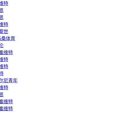
 塞维特
图恩
西恩
 塞维特
 苏黎世
) 洛桑体育
赫伦
) 塞维特
 塞维特
 塞维特
维特
) 伯尔尼青年
 塞维特
图恩
) 塞维特
) 塞维特