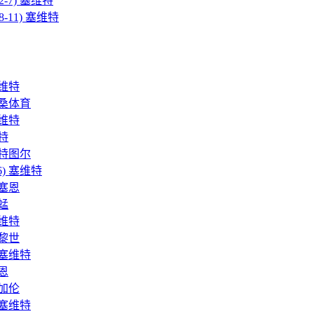
 2-7) 塞维特
 8-11) 塞维特
 塞维特
 洛桑体育
 塞维特
维特
 温特图尔
-6) 塞维特
 卢塞恩
草蜢
 塞维特
 苏黎世
) 塞维特
西恩
 圣加伦
) 塞维特