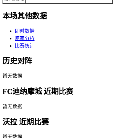
本场其他数据
即时数据
赔率分析
比赛统计
历史对阵
暂无数据
FC迪纳摩城 近期比赛
暂无数据
沃拉 近期比赛
暂无数据